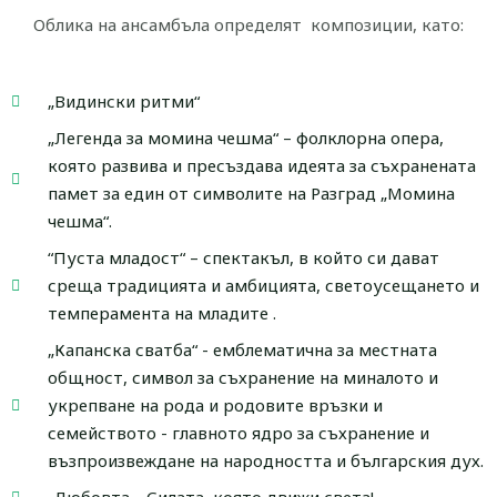
Облика на ансамбъла определят композиции, като:
„Видински ритми“
„Легенда за момина чешма“ – фолклорна опера,
която развива и пресъздава идеята за съхранената
памет за един от символите на Разград „Момина
чешма“.
“Пуста младост“ – спектакъл, в който си дават
среща традицията и амбицията, светоусещането и
темперамента на младите .
„Капанска сватба“ - емблематична за местната
общност, символ за съхранение на миналото и
укрепване на рода и родовите връзки и
семейството - главното ядро за съхранение и
възпроизвеждане на народността и българския дух.