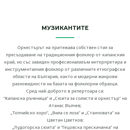
МУЗИКАНТИТЕ
Оркестърът на притежава собствен стил за
пресъздаване на традиционния фолклор от капанския
край, но със завиден професионализъм интерпретира и
инструменталния фолклор от различните етнографски
области на България, както и модерни жанрови
разновидности на базата на фолклорни образци.
Сред най-доброто в репертоара са:
“Капанска ръченица” и „Сюита за солисти и оркестър” на
Атанас Вълчев;
„Топчийско хоро”, „Вила се лоза” и „Станчовата” на
Цветан Цветков;
„Лудогорска сюита” и “Гецовска прескачанка” на