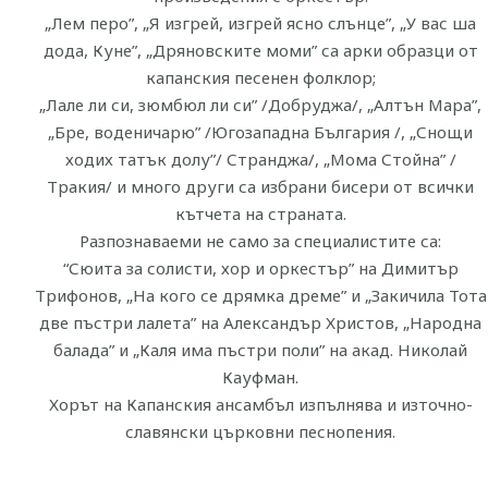
„Лем перо”, „Я изгрей, изгрей ясно слънце”, „У вас ша
дода, Куне”, „Дряновските моми” са арки образци от
капанския песенен фолклор;
„Лале ли си, зюмбюл ли си” /Добруджа/, „Алтън Мара”,
„Бре, воденичарю” /Югозападна България /, „Снощи
ходих татък долу”/ Странджа/, „Мома Стойна” /
Тракия/ и много други са избрани бисери от всички
кътчета на страната.
Разпознаваеми не само за специалистите са:
“Сюита за солисти, хор и оркестър” на Димитър
Трифонов, „На кого се дрямка дреме” и „Закичила Тота
две пъстри лалета” на Александър Христов, „Народна
балада” и „Каля има пъстри поли” на акад. Николай
Кауфман.
Хорът на Капанския ансамбъл изпълнява и източно-
славянски църковни песнопения.