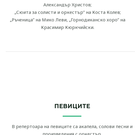
Александър Христов;
„Сюита за солисти и оркестър” на Коста Колев;
„Ръченица” на Мико Леви, „Горнодиканско хоро” на
Красимир Кюркчийски.
ПЕВИЦИТЕ
В репертоара на певиците са акапела, солови песни и
произведения с оркестър.