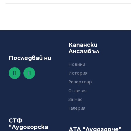
Капански
Ансамбъл
Последвай ни
Новини
F
Y
История
a
o
c
u
Репертоар
e
t
Отличия
b
u
o
b
За Нас
o
e
Галерия
k
-
СТФ
f
“Лудогорска
ДТА “Лудогорче”