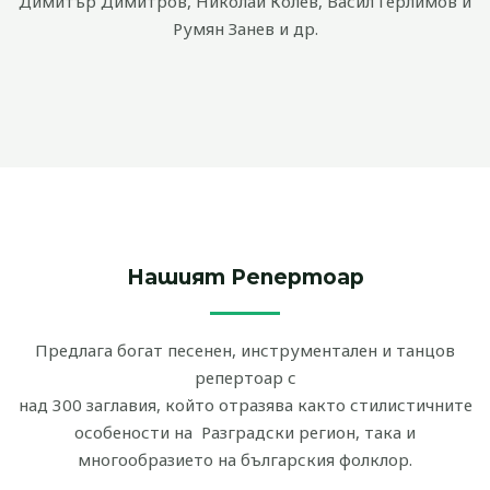
Димитър Димитров, Николай Колев, Васил Герлимов и
Румян Занев и др.
Нашият Репертоар
Предлага богат песенен, инструментален и танцов
репертоар с
над 300 заглавия, който отразява както стилистичните
особености на Разградски регион, така и
многообразието на българския фолклор.