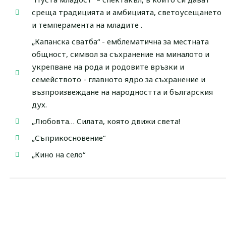
среща традицията и амбицията, светоусещането
и темперамента на младите .
„Капанска сватба“ - емблематична за местната
общност, символ за съхранение на миналото и
укрепване на рода и родовите връзки и
семейството - главното ядро за съхранение и
възпроизвеждане на народността и българския
дух.
„Любовта… Силата, която движи света!
„Съприкосновение“
„Кино на село“