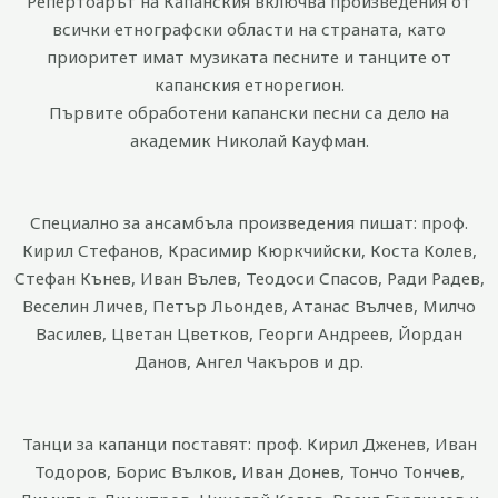
Репертоарът на Капанския включва произведения от
всички етнографски области на страната, като
приоритет имат музиката песните и танците от
капанския етнорегион.
Първите обработени капански песни са дело на
академик Николай Кауфман.
Специално за ансамбъла произведения пишат: проф.
Кирил Стефанов, Красимир Кюркчийски, Коста Колев,
Стефан Кънев, Иван Вълев, Теодоси Спасов, Ради Радев,
Веселин Личев, Петър Льондев, Атанас Вълчев, Милчо
Василев, Цветан Цветков, Георги Андреев, Йордан
Данов, Ангел Чакъров и др.
Танци за капанци поставят: проф. Кирил Дженев, Иван
Тодоров, Борис Вълков, Иван Донев, Тончо Тончев,