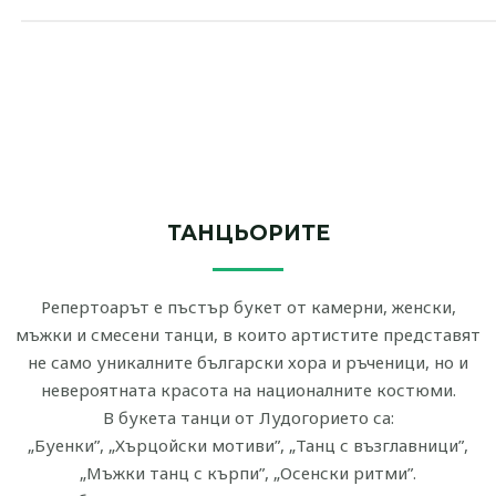
ТАНЦЬОРИТЕ
Репертоарът е пъстър букет от камерни, женски,
мъжки и смесени танци, в които артистите представят
не само уникалните български хора и ръченици, но и
невероятната красота на националните костюми.
В букета танци от Лудогорието са:
„Буенки”, „Хърцойски мотиви”, „Танц с възглавници”,
„Мъжки танц с кърпи”, „Осенски ритми”.