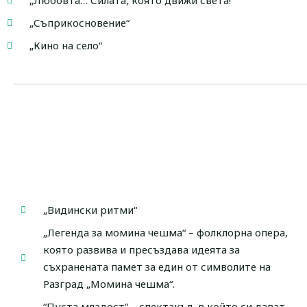
„Любовта… Силата, която движи света!
„Съприкосновение“
„Кино на село“
„Видински ритми“
„Легенда за момина чешма“ – фолклорна опера,
която развива и пресъздава идеята за
съхранената памет за един от символите на
Разград „Момина чешма“.
“Пуста младост“ – спектакъл, в който си дават