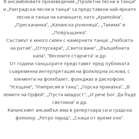
В ансамбловите произведения „Пролетни песни и танци”
и „Разградски песни и танци” са представени най-ярките
песни и танци на капанците, като „Арапойна”,
„Прескачанка”, „Капанска ръченица”, „Талима” и
„Повръщанка”.
Съставът е много силен с камерните танци: „Любовта
на ратая”, „Отпускари”, „Сватосване”, „Вълшебната
капа”, “Веселите старчета” и др.
От години танцьорите представят пред публиката
съвременна интерпретация на фолклорна основа, с
елементи на фолкбалет, фолкджаз и дискофолк:
“Усещане”, “Импресия и танц”, „Горска приказка”, „В
земите на Орфей”, „Пуста младост”, „И рече Бог: Да бъде
светлина” и др.
Капанският ансамбъл има в репертоара си и градски
фолклор: „Ретро парад”, „Скици от време оно”.