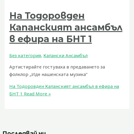
На Тодоровден
Капанският ансамбъл
в ефира на БНТ 1
Без категория
,
Капански Ансамбъл
Артистирайте гостуваха в предаването за
фолклор „Иде нашенската музика“
На Тодоровден Капанският ансамбъл в ефира на
БНТ 1
Read More »
Последвай ни