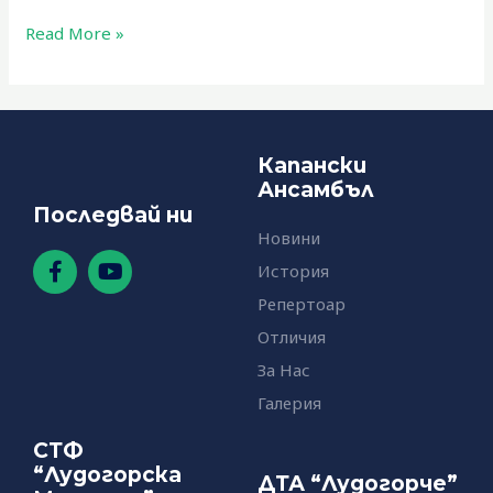
Read More »
Капански
Ансамбъл
Последвай ни
Новини
F
Y
История
a
o
c
u
Репертоар
e
t
Отличия
b
u
o
b
За Нас
o
e
Галерия
k
-
СТФ
f
“Лудогорска
ДТА “Лудогорче”