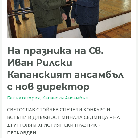
Капанският
ансамбъл
с
нов
директор
На празника на Св.
Иван Рилски
Капанският ансамбъл
с нов директор
Без категория
,
Капански Ансамбъл
СВЕТОСЛАВ СТОЙЧЕВ СПЕЧЕЛИ КОНКУРС И
ВСТЪПИ В ДЛЪЖНОСТ МИНАЛА СЕДМИЦА – НА
ДРУГ ГОЛЯМ ХРИСТИЯНСКИ ПРАЗНИК –
ПЕТКОВДЕН