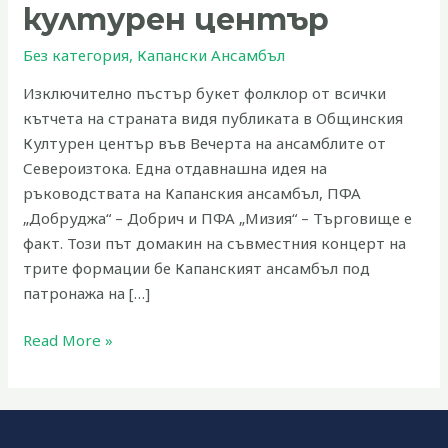
център
културен център
Без категория
,
Капански Ансамбъл
Изключително пъстър букет фолклор от всички
кътчета на страната видя публиката в Общинския
Културен център във Вечерта на ансамблите от
Североизтока. Една отдавнашна идея на
ръководствата на Капанския ансамбъл, ПФА
„Добруджа“ – Добрич и ПФА „Мизия“ – Търговище е
факт. Този път домакин на съвместния концерт на
трите формации бе Капанският ансамбъл под
патронажа на […]
Read More »