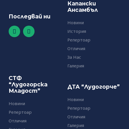
Капански
Ансамбъл
Последвай ни
Новини
F
Y
История
a
o
c
u
Репертоар
e
t
Отличия
b
u
o
b
За Нас
o
e
Галерия
k
-
СТФ
f
“Лудогорска
ДТА “Лудогорче”
Младост”
Новини
Новини
Репертоар
Репертоар
Отличия
Отличия
Галерия