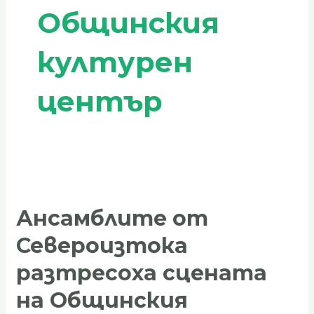
Общинския
културен
център
Ансамблите
от
Ансамблите от
Североизтока
разтресоха
Североизтока
сцената
на
разтресоха сцената
Общинския
на Общинския
културен