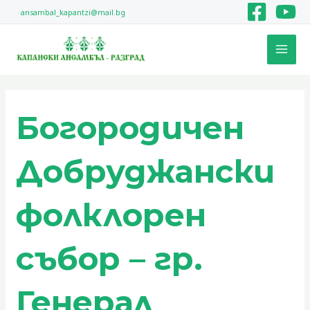
Skip
ansambal_kapantzi@mail.bg
to
MAI
content
MEN
Search
for:
Богородичен
Добруджански
фолклорен
събор – гр.
Генерал