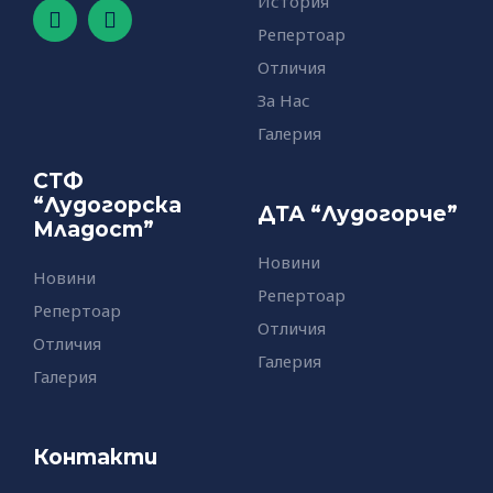
История
F
Y
a
o
Репертоар
c
u
Отличия
e
t
b
u
За Нас
o
b
Галерия
o
e
k
СТФ
-
f
“Лудогорска
ДТА “Лудогорче”
Младост”
Новини
Новини
Репертоар
Репертоар
Отличия
Отличия
Галерия
Галерия
Контакти