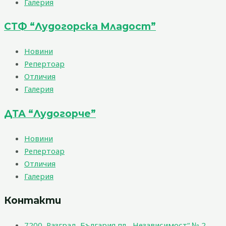
Галерия
СТФ “Лудогорска Младост”
Новини
Репертоар
Отличия
Галерия
ДТА “Лудогорче”
Новини
Репертоар
Отличия
Галерия
Контакти
7200, Разград, България пл. „Независимост“ № 2