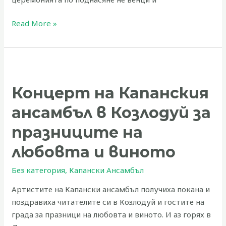
Read More »
Концерт
на
Концерт на Капанския
Капанския
ансамбъл
ансамбъл в Козлодуй за
в
Козлодуй
празниците на
за
любовта и виното
празниците
на
Без категория
,
Капански Ансамбъл
любовта
Артистите на Капански ансамбъл получиха покана и
и
поздравиха читателите си в Козлодуй и гостите на
виното
града за празници на любовта и виното. И аз горях в