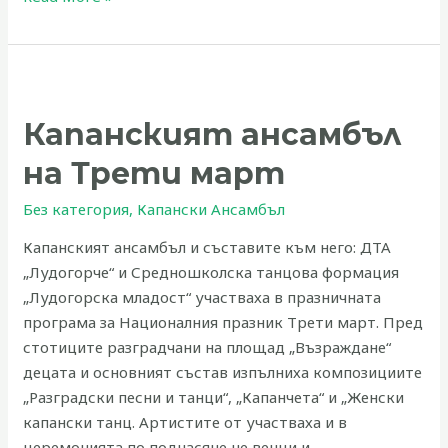
Капанският
ансамбъл
Капанският ансамбъл
на
Трети
на Трети март
март
Без категория
,
Капански Ансамбъл
Капанският ансамбъл и съставите към него: ДТА
„Лудогорче“ и Средношколска танцова формация
„Лудогорска младост“ участваха в празничната
програма за Националния празник Трети март. Пред
стотиците разградчани на площад „Възраждане“
децата и основният състав изпълниха композициите
„Разградски песни и танци“, „Капанчета“ и „Женски
капански танц. Артистите от участваха и в
церемонията по поднасяне не венци и