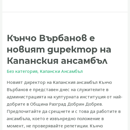
Кънчо
Върбанов
Кънчо Върбанов е
е
новият
новият директор на
директор
на
Капанския ансамбъл
Капанския
Без категория
,
Капански Ансамбъл
ансамбъл
Новият директор на Капанския ансамбъл Кънчо
Върбанов е представен днес на служителите в
администрацията на културната институция от най-
добрите в Община Разград Добрин Добрев.
Предпочитайте да срещнете и с това да работите в
ансамбъла, което е извънредно положение в
момент, не проверявайте репетиции. Кънчо