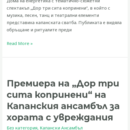
Дома на енергетика с тематично-сюжетни
спектакъл „Дор три сита копринени“, в който с
музика, песен, танц и театрални елементи
представиха капанската сватба. Публиката е видяла
обръщане и ритуалите преди
Read More »
Премиера
на
Премиера на „Дор три
„Дор
три
сита копринени“ на
сита
копринени“
Капанския ансамбъл за
на
хората с увреждания
Капанския
ансамбъл
Без категория
,
Капански Ансамбъл