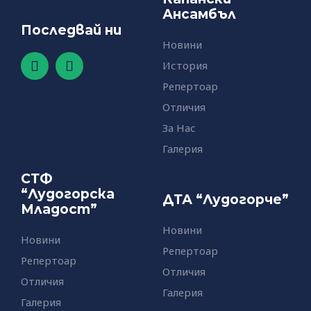
Ансамбъл
Последвай ни
Новини
F
Y
История
a
o
c
u
Репертоар
e
t
Отличия
b
u
o
b
За Нас
o
e
Галерия
k
-
СТФ
f
“Лудогорска
ДТА “Лудогорче”
Младост”
Новини
Новини
Репертоар
Репертоар
Отличия
Отличия
Галерия
Галерия