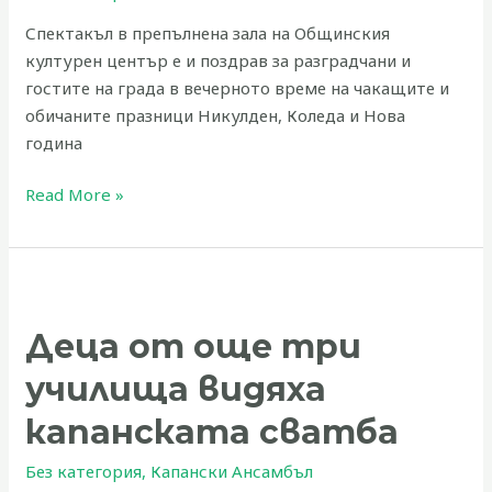
за
Спектакъл в препълнена зала на Общинския
хората
културен център е и поздрав за разградчани и
с
гостите на града в вечерното време на чакащите и
увреждания
обичаните празници Никулден, Коледа и Нова
година
Read More »
Деца
от
Деца от още три
още
три
училища видяха
училища
видяха
капанската сватба
капанската
Без категория
,
Капански Ансамбъл
сватба