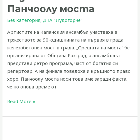
та
Панчоолу моста
Панчоолу
Без категория
,
ДТА "Лудогорче"
моста
Артистите на Капанския ансамбъл участваха в
тржеството за 90-одишнината на първия в града
железобетонен мост в града. „Срещата на моста“ бе
организирана от Община Разград, а ансамбълът
представи ретро програма, част от богатия си
репертоар. А на финала поведоха и кръшното право
хоро. Панчоолу моста носи това име заради факта,
че по онова време от
Read More »
Капанският
ансамбъл