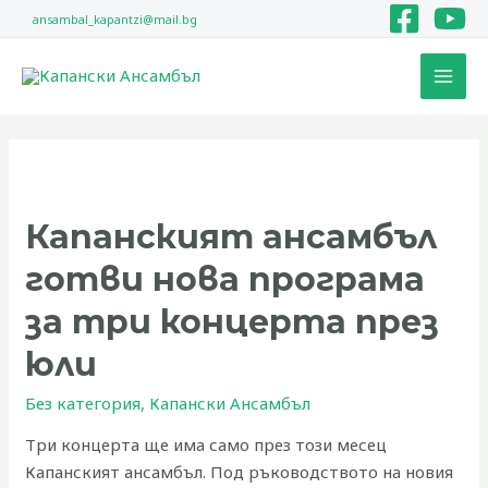
Skip
ansambal_kapantzi@mail.bg
to
MAI
content
MEN
Post
pagination
Капанският
ансамбъл
Капанският ансамбъл
готви
нова
готви нова програма
програма
за
за три концерта през
три
юли
концерта
през
Без категория
,
Капански Ансамбъл
юли
Три концерта ще има само през този месец
Капанският ансамбъл. Под ръководството на новия