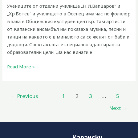
Учениците от отделни училища „Н.Й.Вапцаров“ и
„Хр.Ботев“ и училището в Осенец има час по фолклор
в зала в Общинския културен център. Там артисти
от Капански ансамбъл им показаха музика, песни и
танци на каквото е в миналото са се женят от баби и
дядовци. Спектакълът е специално адаптиран за
образователни цели. „За нас винаги е
Read More »
←
Previous
1
2
3
…
5
Next
→
Капански