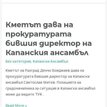
Кметът
дава
Кметът дава на
на
прокуратурата
прокуратурата
бившия
директор
бившия директор на
на
Капанския ансамбъл
Капанския
ансамбъл
Без категория
,
Капански Ансамбъл
Кметът на Разград Денчо Бояджиев дава на
прокуратурата бившия директор на Капански
ансамбъл Светослав Митев. Позицията на
градоначалника за ситуация в Капански ансамбъл
може да видите ТУК .
Read More »