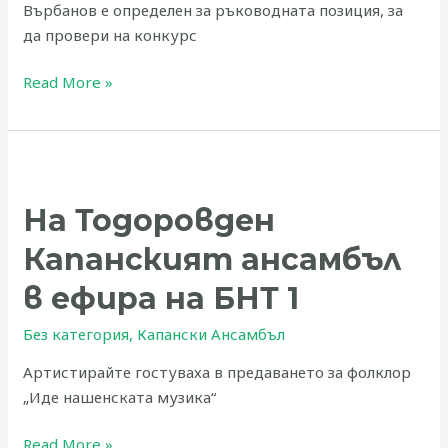
Върбанов е определен за ръководната позиция, за
да провери на конкурс
Read More »
На
Тодоровден
На Тодоровден
Капанският
ансамбъл
Капанският ансамбъл
в
ефира
в ефира на БНТ 1
на
Без категория
,
Капански Ансамбъл
БНТ
1
Артистирайте гостуваха в предаването за фолклор
„Иде нашенската музика“
Read More »