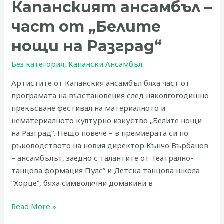
Капанският ансамбъл –
–
част
част от „Белите
от
„Белите
нощи на Разград“
нощи
Без категория
,
Капански Ансамбъл
на
Разград“
Артистите от Капанския ансамбъл бяха част от
програмата на възстановения след няколгогодишно
прекъсване фестивал на материалното и
нематериалното културно изкуство „Белите нощи
на Разград“. Нещо повече – в премиерата си по
ръководството на новия директор Кънчо Върбанов
– ансамбълът, заедно с талантите от Театрално-
танцова формация Пулс” и Детска танцова школа
”Хорце”, бяха символични домакини в
Read More »