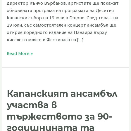
директор Кънчо Върбанов, артистите ще покажат
обновената програма на програмата на Десетия
Капански събор на 19 юли в Гецово. След това – на
29 юли, със самостоятелен концерт ансамбъл ще
открие поредното издание на Панаира върху
киселото мляко и Фестивала на […]
Read More »
Капанският
ансамбъл
Капанският ансамбъл
участва
в
участва в
тържеството
за
тържеството за 90-
90-
годишнината та
годишнината