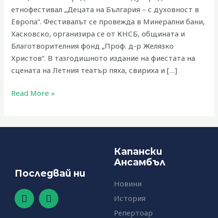
етнофестивал „Децата на България – с духовност в
Европа“. Фестивалът се провежда в Минерални бани,
Хасковско, организира се от КНСБ, общината и
Благотворителния фонд „Проф. д-р Желязко
Христов“. В тазгодишното издание на фиестата на
сцената на Летния театър пяха, свириха и […]
Read More »
Капански
Ансамбъл
Последвай ни
Новини
F
Y
История
a
o
c
u
Репертоар