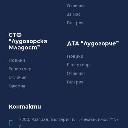
e
t
Отличия
b
u
o
b
За Нас
o
e
Галерия
k
-
СТФ
f
“Лудогорска
ДТА “Лудогорче”
Младост”
Новини
Новини
Репертоар
Репертоар
Отличия
Отличия
Галерия
Галерия
Контакти
7200, Разград, България пл. „Независимост“ №
2