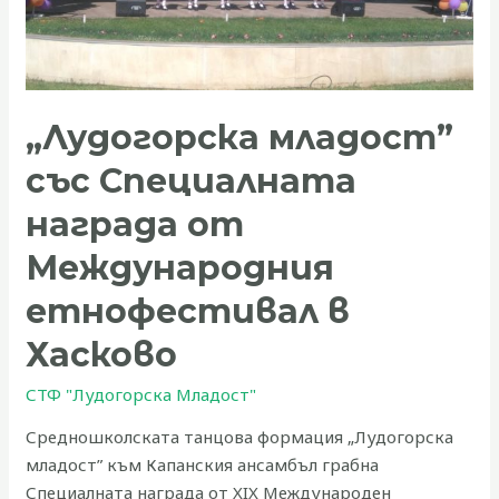
Международния
етнофестивал
в
Хасково
„Лудогорска младост”
със Специалната
награда от
Международния
етнофестивал в
Хасково
СТФ "Лудогорска Младост"
Средношколската танцова формация „Лудогорска
младост” към Капанския ансамбъл грабна
Специалната награда от XIX Международен