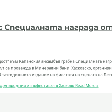
ъс Специалната награда 
ост” към Капанския ансамбъл грабна Специалната наг
лът се провежда в Минерални бани, Хасковско, организи
В тазгодишното издание на фиестата на сцената на Летн
ждународния етнофестивал в Хасково
Read More »