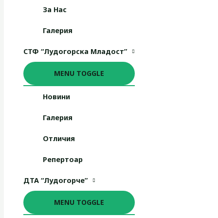
За Нас
Галерия
СТФ “Лудогорска Младост”
MENU TOGGLE
Новини
Галерия
Отличия
Репертоар
ДТА “Лудогорче”
MENU TOGGLE