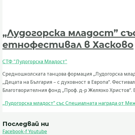
„Лудогорска младост” с
етнофестивал в Хасково
СТФ "Лудогорска Младост"
Средношколската танцова формация „Лудогорска млад
„Децата на България – с духовност в Европа“. Фестива
Благотворителния фонд „Проф. д-р Желязко Христов“. 
„Лудогорска младост” със Специалната награда от Ме
Последвай ни
Facebook-f
Youtube