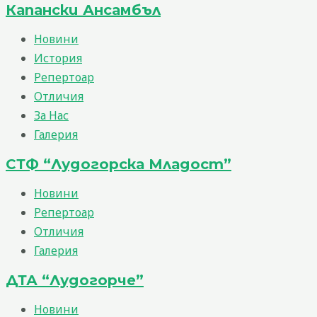
Капански Ансамбъл
Новини
История
Репертоар
Отличия
За Нас
Галерия
СТФ “Лудогорска Младост”
Новини
Репертоар
Отличия
Галерия
ДТА “Лудогорче”
Новини