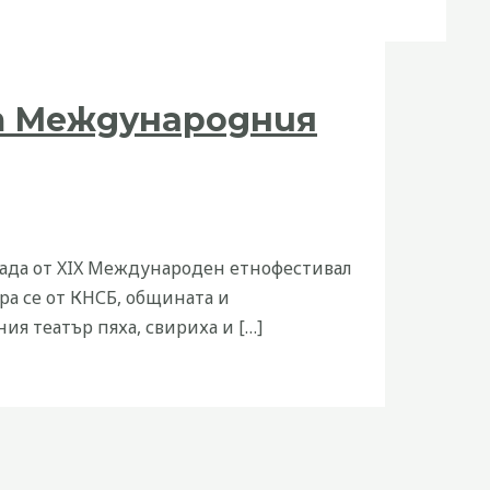
от Международния
рада от XIX Международен етнофестивал
ра се от КНСБ, общината и
ия театър пяха, свириха и […]