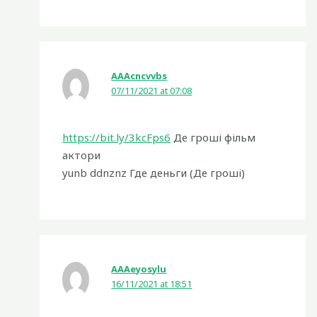
АААcncvvbs
07/11/2021 at 07:08
https://bit.ly/3kcFps6
Де гроші фільм
актори
yunb ddnznz Где деньги (Де грошi)
АААeyosylu
16/11/2021 at 18:51