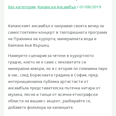
Без категория
,
Капански Ансамбъл
/
01/08/2019
Капанският ансамбъл е направил своята вечер за
самостоятелен концерт в тазгодишната програма
на Празника на курорта, минералната вода и
Балкана във Вършец.
Намерете сценария за четене в курортното
градче, което не е само с лековитите си
минерални извори, но и с втория по големина парк
в нас, след Борисовата градина в София, пред
интернационална публика артистисти от
ансамбъла представителска пътечка китара от
музика, песни и танци от всички етнографски
области на вашия с акцент, разбирайте се,
добавете фолклора на капанците.