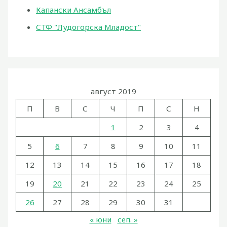
Капански Ансамбъл
СТФ "Лудогорска Младост"
август 2019
П
В
С
Ч
П
С
Н
1
2
3
4
5
6
7
8
9
10
11
12
13
14
15
16
17
18
19
20
21
22
23
24
25
26
27
28
29
30
31
« юни
сеп. »