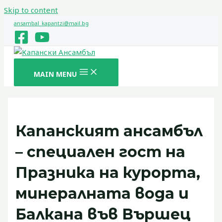
Skip to content
ansambal_kapantzi@mail.bg
MAIN MENU
Капанският ансамбъл
– специален гост на
Празника на курорта,
минералната вода и
Балкана във Вършец