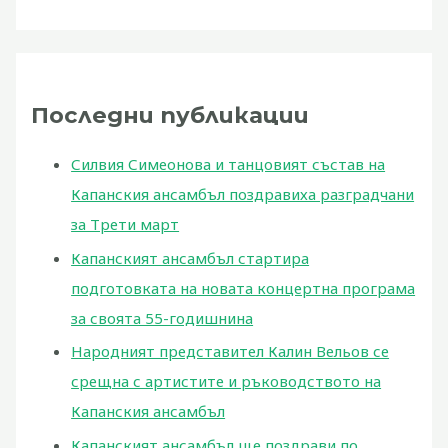
Последни публикации
Силвия Симеонова и танцовият състав на
Капанския ансамбъл поздравиха разградчани
за Трети март
Капанският ансамбъл стартира
подготовката на новата концертна програма
за своята 55-годишнина
Народният представител Калин Вельов се
срещна с артистите и ръководството на
Капанския ансамбъл
Капанският ансамбъл ще поздрави по