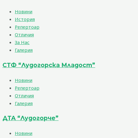
Новини
История
Репертоар
Отличия
За Нас
Галерия
СТФ “Лудогорска Младост”
Новини
Репертоар
Отличия
Галерия
ДТА “Лудогорче”
Новини