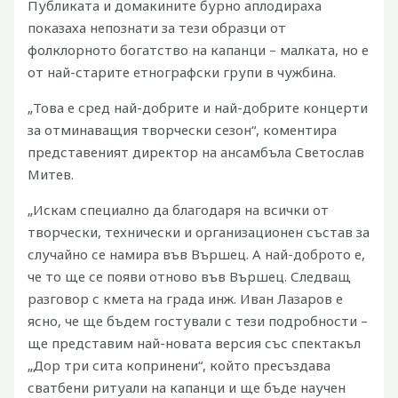
Публиката и домакините бурно аплодираха
показаха непознати за тези образци от
фолклорното богатство на капанци – малката, но е
от най-старите етнографски групи в чужбина.
„Това е сред най-добрите и най-добрите концерти
за отминаващия творчески сезон“, коментира
представеният директор на ансамбъла Светослав
Митев.
„Искам специално да благодаря на всички от
творчески, технически и организационен състав за
случайно се намира във Вършец.
А най-доброто е,
че то ще се появи отново във Вършец.
Следващ
разговор с кмета на града инж.
Иван Лазаров е
ясно, че ще бъдем гостували с тези подробности –
ще представим най-новата версия със спектакъл
„Дор три сита копринени“, който пресъздава
сватбени ритуали на капанци и ще бъде научен