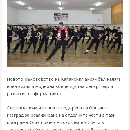
Новото ръководство на Капанския ансамбъл налага
нова визия и модерна концепция за репертоар и
развитие на формацията.
Съставът има и пълната подкрепа на Община
Разград за реализиране на отделните части в тази
програма. Още повече – този сезон е 55-ти в
творческата биография на ансамбъла. За оркестъра