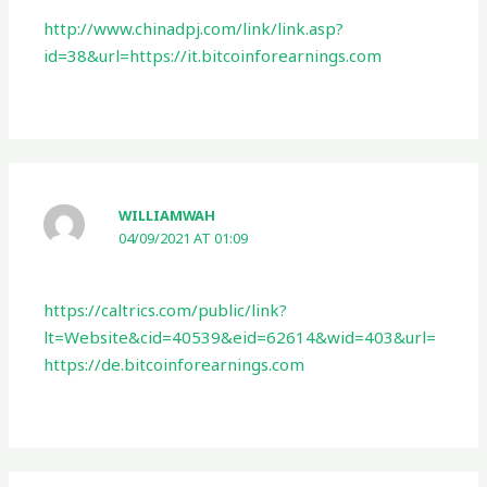
http://www.chinadpj.com/link/link.asp?
id=38&url=https://it.bitcoinforearnings.com
WILLIAMWAH
04/09/2021 AT 01:09
https://caltrics.com/public/link?
lt=Website&cid=40539&eid=62614&wid=403&url=
https://de.bitcoinforearnings.com