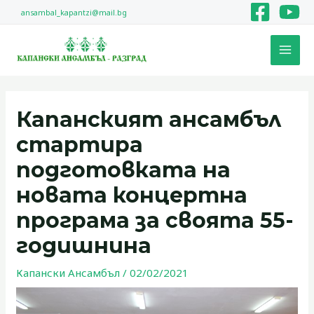
Skip
ansambal_kapantzi@mail.bg
to
MAI
content
MEN
Post
navigation
Капанският ансамбъл
стартира
подготовката на
новата концертна
програма за своята 55-
годишнина
Капански Ансамбъл
/
02/02/2021