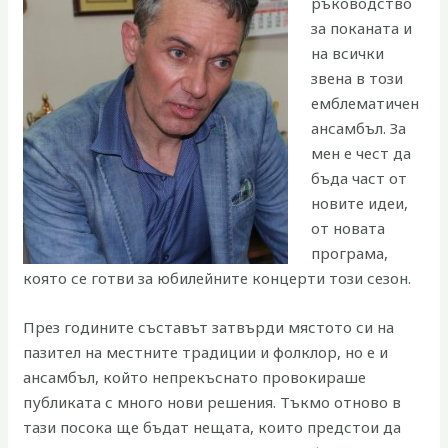
ръководство
за поканата и
на всички
звена в този
емблематичен
ансамбъл. За
мен е чест да
бъда част от
новите идеи,
от новата
програма,
която се готви за юбилейните концерти този сезон.
През годините съставът затвърди мястото си на
пазител на местните традиции и фолклор, но е и
ансамбъл, който непрекъснато провокираше
публиката с много нови решения. Тъкмо отново в
тази посока ще бъдат нещата, които предстои да