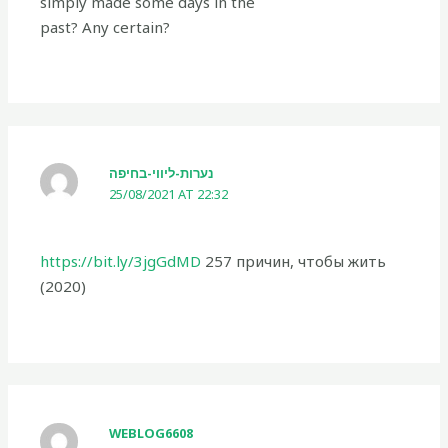
simply made some days in the
past? Any certain?
נערות-ליווי-בחיפה
25/08/2021 AT 22:32
https://bit.ly/3jgGdMD
257 причин, чтобы жить
(2020)
WEBLOG6608