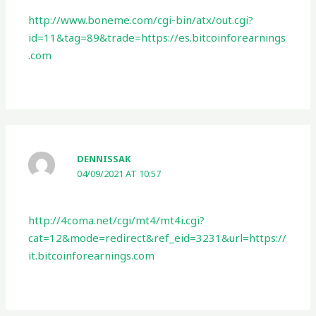
http://www.boneme.com/cgi-bin/atx/out.cgi?
id=11&tag=89&trade=https://es.bitcoinforearnings
.com
DENNISSAK
04/09/2021 AT 10:57
http://4coma.net/cgi/mt4/mt4i.cgi?
cat=12&mode=redirect&ref_eid=3231&url=https://
it.bitcoinforearnings.com