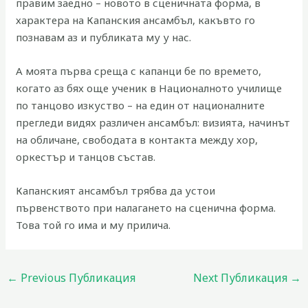
правим заедно – новото в сценичната форма, в
характера на Капанския ансамбъл, какъвто го
познавам аз и публиката му у нас.
А моята първа среща с капанци бе по времето,
когато аз бях още ученик в Националното училище
по танцово изкуство – на един от националните
прегледи видях различен ансамбъл: визията, начинът
на обличане, свободата в контакта между хор,
оркестър и танцов състав.
Капанският ансамбъл трябва да устои
първенството при налагането на сценична форма.
Това той го има и му прилича.
←
Previous Публикация
Next Публикация
→