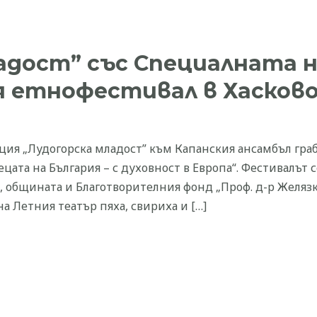
адост” със Специалната 
 етнофестивал в Хасков
ия „Лудогорска младост” към Капанския ансамбъл граб
ата на България – с духовност в Европа“. Фестивалът 
Б, общината и Благотворителния фонд „Проф. д-р Желязк
а Летния театър пяха, свириха и […]