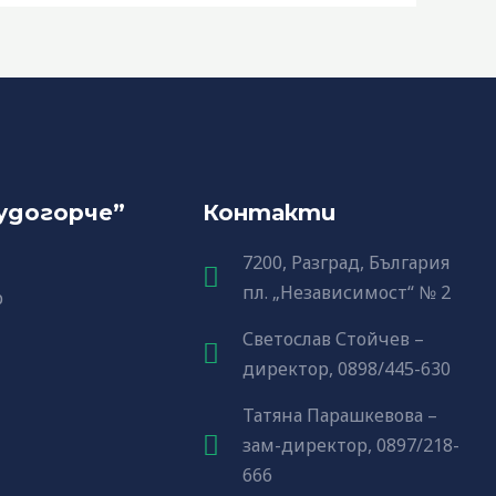
удогорче”
Контакти
7200, Разград, България
пл. „Независимост“ № 2
р
Светослав Стойчев –
директор, 0898/445-630
Татяна Парашкевова –
зам-директор, 0897/218-
666