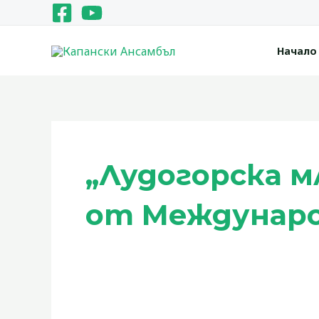
Skip
to
content
Начало
„Лудогорска м
от Междунаро