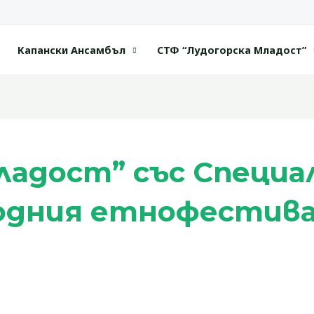
Капански Ансамбъл
СТФ “Лудогорска Младост”
ладост” със Специа
дния етнофестивал