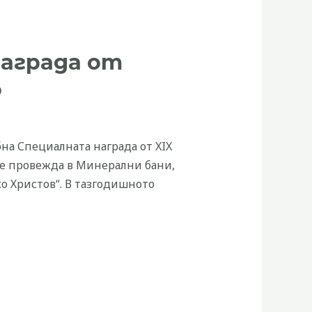
награда от
о
на Специалната награда от XIX
се провежда в Минерални бани,
о Христов“. В тазгодишното