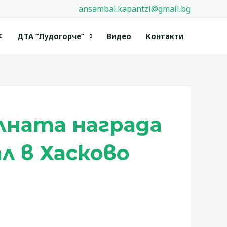
ansambal.kapantzi@gmail.bg
ДТА “Лудогорче”
Видео
Контакти
лната награда
 в Хасково