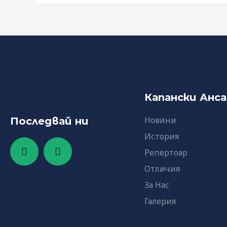
Капански Анс
Новини
Последвай ни
История
F
Y
a
o
Репертоар
c
u
Отличия
e
t
b
u
За Нас
o
b
o
e
Галерия
k
-