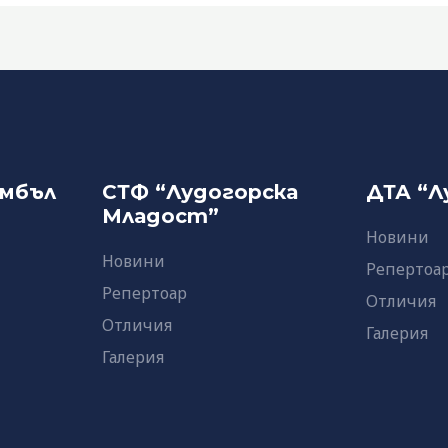
амбъл
СТФ “Лудогорска
ДТА “Л
Младост”
Новини
Новини
Репертоа
Репертоар
Отличия
Отличия
Галерия
Галерия