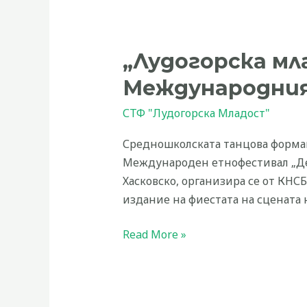
„Лудогорска
младост”
„Лудогорска мл
със
Специалната
Международния
награда
СТФ "Лудогорска Младост"
от
Международния
Средношколската танцова формац
етнофестивал
Международен етнофестивал „Дец
в
Хасковско, организира се от КНС
Хасково
издание на фиестата на сцената н
Read More »