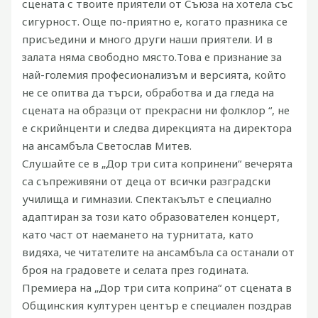
сцената с твоите приятели от Съюза на хотела със
сигурност.
Още по-приятно е, когато празника се
присъедини и много други наши приятели.
И в
залата няма свободно място.
Това е признание за
най-големия професионализъм и версията, който
не се опитва да търси, обработва и да гледа на
сцената на образци от прекрасни ни фолклор “, не
е скрийнценти и следва дирекцията на директора
на ансамбъла Светослав Митев.
Слушайте се в „Дор три сита копринени“ вечерята
са съпреживяни от деца от всички разградски
училища и гимназии.
Спектакълът е специално
адаптиран за този като образователен концерт,
като част от наемането на турнитата, като
видяха, че читателите на ансамбъла са останали от
броя на градовете и селата през годината.
Премиера на „Дор три сита коприна“ от сцената в
Общинския културен център е специален поздрав