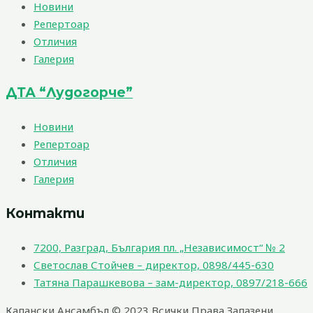
Новини
Репертоар
Отличия
Галерия
ДТА “Лудогорче”
Новини
Репертоар
Отличия
Галерия
Контакти
7200, Разград, България пл. „Независимост“ № 2
Светослав Стойчев – директор, 0898/445-630
Татяна Парашкевова – зам-директор, 0897/218-666
Капански Ансамбъл © 2023 Всички Права Запазени