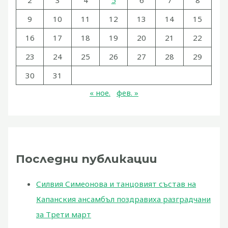
2
3
4
5
6
7
8
9
10
11
12
13
14
15
16
17
18
19
20
21
22
23
24
25
26
27
28
29
30
31
« ное.
фев. »
Последни публикации
Силвия Симеонова и танцовият състав на
Капанския ансамбъл поздравиха разградчани
за Трети март