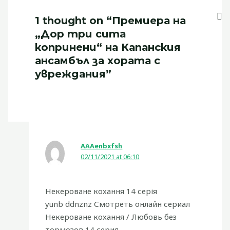
1 thought on “Премиера на
„Дор три сита
копринени“ на Капанския
ансамбъл за хората с
увреждания”
АААenbxfsh
02/11/2021 at 06:10
Некероване кохання 14 серія
yunb ddnznz Смотреть онлайн сериал
Некероване кохання / Любовь без
тормозов 14 серия