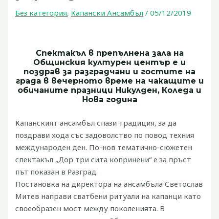
Без категория
,
Капански Ансамбъл
/
05/12/2019
Спектакъл в препълнена зала на
Общинския културен център е и
поздрав за разградчани и гостите на
града в вечерното време на чакащите и
обичаните празници Никулден, Коледа и
Нова година
Капанският ансамбъл спази традиция, за да
поздрави хода със задоволство по повод техния
международен ден.
По-нов тематично-сюжетен
спектакъл „Дор три сита копринени“ е за пръст
път показан в Разград.
Постановка на директора на ансамбъла Светослав
Митев направи сватбени ритуали на капанци като
своеобразен мост между поколенията.
В