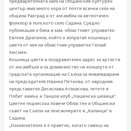
предварителната зала на Общинския културен
център има много хора от почти всички села на
община Разград и от ансамбла за автентичен
фолклор в попското село Садина.
Средно
публикация е била и зам.-областният управител
Евгени Драганов, който е изпратил кошница с
цветя от нея на областния управител Гюнай
Хюсмен.
Кошница цветя и поздравителен адрес за артисти
от ансамбъла и за домакинство на концерта от
градската организация на Съюза за инвалидиране
на председателя Иванка Петкова, от народния
представител Десислава Атанасова, четете в
Побит камък и Танцов клуб „Нашенска шевица“.
Цветен поднесоха повече Областен и Общински
съвет на Съюза на пенсионерите и „Капанци“ в
Садина.
„Изключително е е приятно, когато смееш на