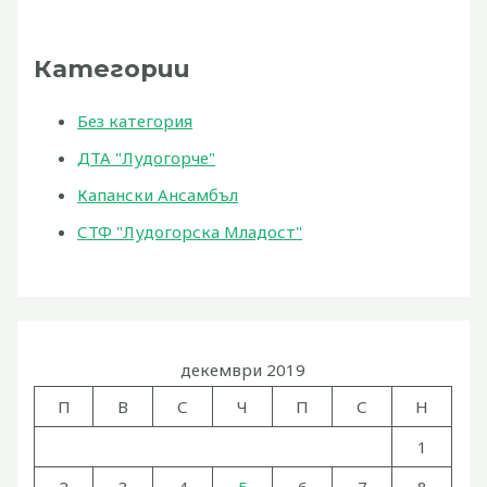
Категории
Без категория
ДТА "Лудогорче"
Капански Ансамбъл
СТФ "Лудогорска Младост"
декември 2019
П
В
С
Ч
П
С
Н
1