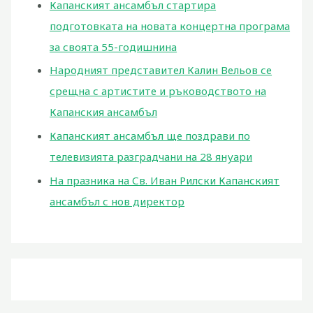
Капанският ансамбъл стартира
подготовката на новата концертна програма
за своята 55-годишнина
Народният представител Калин Вельов се
срещна с артистите и ръководството на
Капанския ансамбъл
Капанският ансамбъл ще поздрави по
телевизията разградчани на 28 януари
На празника на Св. Иван Рилски Капанският
ансамбъл с нов директор