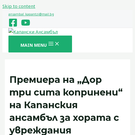
Skip to content
ansambal_kapantzi@mail.bg
MAIN MENU
Премиера на „Дор
три сита копринени“
на Капанския
ансамбъл за хората с
увреждания