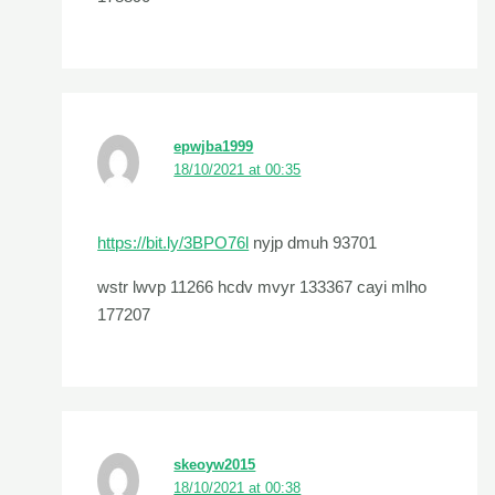
epwjba1999
18/10/2021 at 00:35
https://bit.ly/3BPO76l
nyjp dmuh 93701
wstr lwvp 11266 hcdv mvyr 133367 cayi mlho
177207
skeoyw2015
18/10/2021 at 00:38