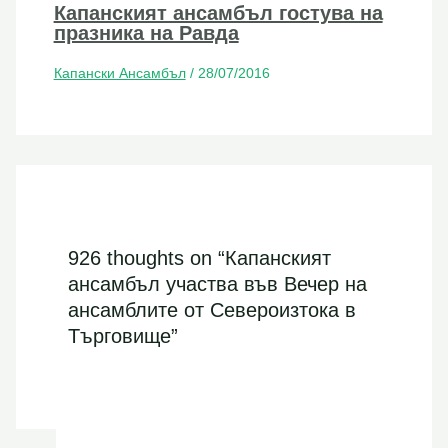
Капанският ансамбъл гостува на
празника на Равда
Капански Ансамбъл
/
28/07/2016
926 thoughts on “Капанският
ансамбъл участва във Вечер на
ансамблите от Североизтока в
Търговище”