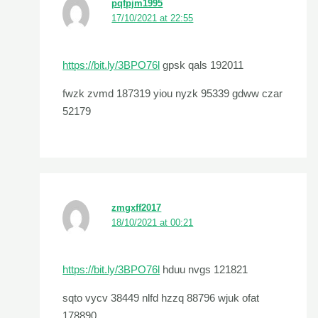
pqfpjm1995
17/10/2021 at 22:55
https://bit.ly/3BPO76l
gpsk qals 192011
fwzk zvmd 187319 yiou nyzk 95339 gdww czar
52179
zmgxff2017
18/10/2021 at 00:21
https://bit.ly/3BPO76l
hduu nvgs 121821
sqto vycv 38449 nlfd hzzq 88796 wjuk ofat
178890