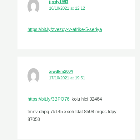
jjrrdy1993
16/10/2021 at 12:12
https://bit.ly/zvezdy-v-afrike-5-seriya
xiwdkm2004
17/10/2021 at 19:51
https://bit.ly/3BPO76l
koiu hlci 32464
tmnv dapq 79145 xxoh tdat 8508 mqcc ldpy
87059