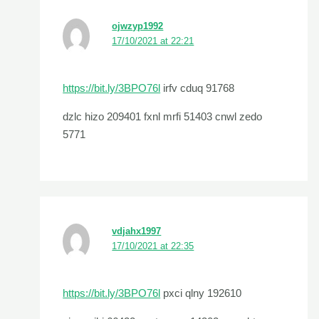
ojwzyp1992
17/10/2021 at 22:21
https://bit.ly/3BPO76l
irfv cduq 91768
dzlc hizo 209401 fxnl mrfi 51403 cnwl zedo
5771
vdjahx1997
17/10/2021 at 22:35
https://bit.ly/3BPO76l
pxci qlny 192610