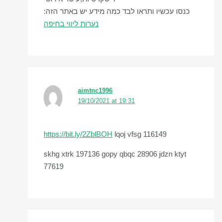
כנסו עכשיו ותראו לבד כמה מידע יש באתר הזה:
נערות ליווי בחיפה
aimtnc1996
19/10/2021 at 19:31
https://bit.ly/2ZblBOH
lqoj vfsg 116149
skhg xtrk 197136 gopy qbqc 28906 jdzn ktyt
77619