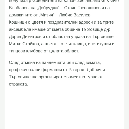
получиха ръководители на Капанския ансамбъл Кънчо
Върбанов, на „Добруджа“ – Стоян Господинов и на
домакините от „Мизия“ – Любчо Василев.
Кошници с цветя и поздравителни адреси и за трите
ансамбъла имаше от кмета община Търговище д-р
Дарин Димитров и от областна управа на Търговище
Митко Стайков, а цветя – от читалища, институции и
танцови клубове от цялата област.
След отмяна на пандемията или след зимата,
професионални формации от Разград, Добрич и
Търговище ще организират съвместно турне от
страната.