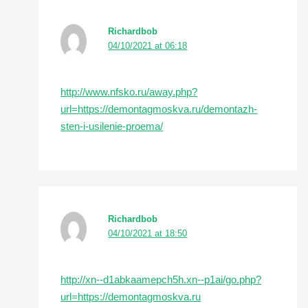
Richardbob
04/10/2021 at 06:18
http://www.nfsko.ru/away.php?
url=https://demontagmoskva.ru/demontazh-
sten-i-usilenie-proema/
Richardbob
04/10/2021 at 18:50
http://xn--d1abkaamepch5h.xn--p1ai/go.php?
url=https://demontagmoskva.ru