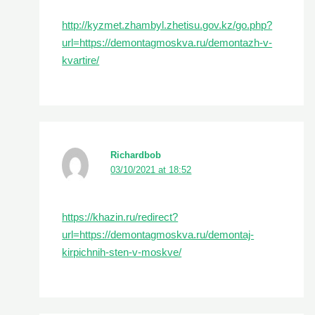
http://kyzmet.zhambyl.zhetisu.gov.kz/go.php?
url=https://demontagmoskva.ru/demontazh-v-
kvartire/
Richardbob
03/10/2021 at 18:52
https://khazin.ru/redirect?
url=https://demontagmoskva.ru/demontaj-
kirpichnih-sten-v-moskve/