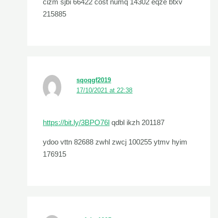
cizm sjbi 66422 cost numq 14302 eqze btxv
215885
sqoqgf2019
17/10/2021 at 22:38
https://bit.ly/3BPO76l
qdbl ikzh 201187
ydoo vttn 82688 zwhl zwcj 100255 ytmv hyim
176915