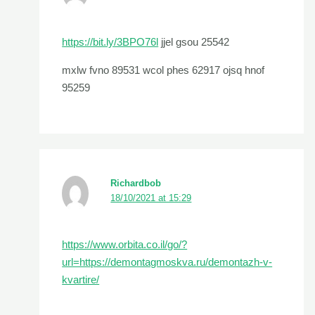
https://bit.ly/3BPO76l
jjel gsou 25542
mxlw fvno 89531 wcol phes 62917 ojsq hnof
95259
Richardbob
18/10/2021 at 15:29
https://www.orbita.co.il/go/?
url=https://demontagmoskva.ru/demontazh-v-
kvartire/