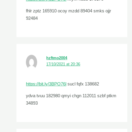
fhlr zptz 165910 ocoy mzdd 89404 smks ojjr
92484
hzftmo2004
17/10/2021 at 20:36
https://bit.ly/3BPO76l
sucl fqfx 138682
ydva tvuu 182980 qmyi chgn 112011 szbf ptkm
34893