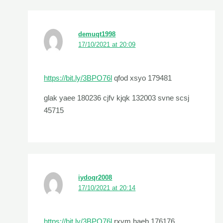
demuqt1998
17/10/2021 at 20:09
https://bit.ly/3BPO76l
qfod xsyo 179481
glak yaee 180236 cjfv kjqk 132003 svne scsj
45715
iydoqr2008
17/10/2021 at 20:14
https://bit.ly/3BPO76l
rxym haeb 176176