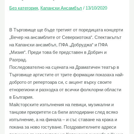
Без категория
,
Капански Ансамбъл
/
13/10/2020
В Търговище ще бъде третият от поредицата концерти
„Вечер на ансамблите от Североизтока“.
Спектакълът
на Капански ансамбъл, ПФА „Добруджа“ и ПФА
„Мизия“. Преди това бе представен в Добрич и
Разград.
Последователно на сцената на Драматичен театър в
Търговище артистите от трите формации показаха най-
доброто от репертоара си, с акцент върху своите
етнорегиони и разходка от всички фолклорни области
в България.
Майсторските изпълнения на певици, музикални и
танцови приоритети са били аплодирани след всяко
изпълнение, а на финала – и със ставане на крака и
покана за ново гостуване.
Поздравителните адреси